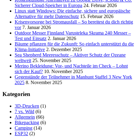
Sicherer Cloud-Speicher in Europa
24. Februar 2026
Linux statt Windows: Die einfache, sichere und europäische
Alternative für mehr Datenschutz
15. Februar 2026
Krisenvorsorge bei Stromausfall – So bereitest du dich richtig
vor
7. Januar 2026
Outdoor Messer Finnland Varusteleka Skrama 240 Messer –
Test und Einsatz
2. Januar 2026
Bäume pflanzen für die Zukunft: So einfach unterstützt du die
Klima-Initiative
2. Dezember 2025
Sea Shepherd Meeresschutz – Aktiver Schutz der Ozeane
weltweit
25. November 2025
Merino Bekleidung: Vor- und Nachteile im Check – Lohnt
sich der Kauf?
10. November 2025
Gegenstände der Teilnehmer in Manhunt Staffel 3 New York
2025
8. November 2025
Kategorien
3D-Drucken
(1)
7 vs. Wild
(6)
Allgemein
(66)
Bikepacking
(6)
Camping
(14)
ESP32
(2)