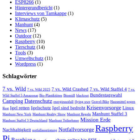
ESP8266
(1)
Hintergrundbericht
(1)
Interviews von Tarnkappe
(1)
Klimaschutz
(5)
Manhunt
(4)
News
(17)
Outdoor
(12)
Raspberry
(10)
Tierschutz
(14)
Tools
(3)
Umweltschutz
(11)
Wordpress
(1)
Schlagwörter
7 vs. Wild
7 vs. Wild Crashed
7 vs. Wild Staffel 4
7 vs. Wild 2025
7 vs.
Bundestagswahl
Wild Staffel 5 Amazonas
Bio-Plastiktüten
Biomüll
blackout
Camping
Datenschutz
energieausfall
flying uwe
Gravel-Bike
Hausmittel gegen
Krisenvorsorge
Igel retten
Igelschutz
Igel sind bedroht
Linux
Rost
Manhunt Staffel 3
Manhunt New York
Manhunt Reality Show
Manhunt Regeln
Mission Erde
Manhunt Staffel 3 Deutschland
Manhunt Teilnehmer
Raspberry
Notfallvorsorge
Nachhaltigkeit
notfallausrüstung
Pi
Raspbian
share-online.biz
SSH