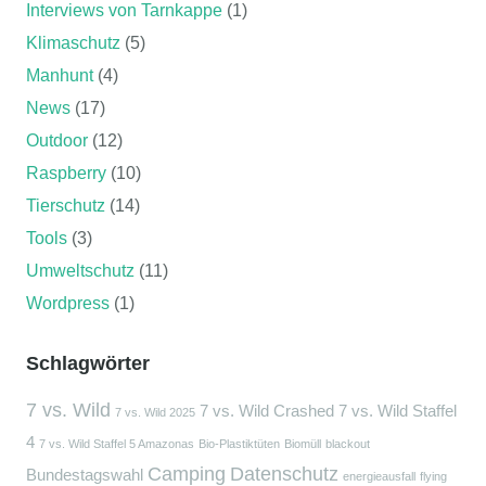
Interviews von Tarnkappe
(1)
Klimaschutz
(5)
Manhunt
(4)
News
(17)
Outdoor
(12)
Raspberry
(10)
Tierschutz
(14)
Tools
(3)
Umweltschutz
(11)
Wordpress
(1)
Schlagwörter
7 vs. Wild
7 vs. Wild Crashed
7 vs. Wild Staffel
7 vs. Wild 2025
4
7 vs. Wild Staffel 5 Amazonas
Bio-Plastiktüten
Biomüll
blackout
Camping
Datenschutz
Bundestagswahl
energieausfall
flying