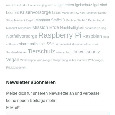
Igel retten
Igelschutz
Igel sind
uwe
Gravel-Bike
Hausmittel gegen Rost
Krisenvorsorge
bedroht
Linux
Manhunt New York
Manhunt Reality
Manhunt Staffel 3
Show
Manhunt Regeln
Manhunt Staffel 3 Deutschland
Mission Erde
Nachhaltigkeit
Manhunt Teilnehmer
notfallausrüstung
Raspberry Pi
Notfallvorsorge
Raspbian
Rost
share-online.biz
SSH
entfernen
stromausfall
stromausfall haushalt
Tierschutz
Umweltschutz
Survival-Messer
ultracycling
Vegan
Wohnwagen
Wohnwagen Gasprüfung selber machen
Wohnwagen
Rücklicht defekt
Newsletter abonnieren
Melde dich für unseren Newsletter an und verpasse
keine neuen Beiträge mehr!
E-Mail*