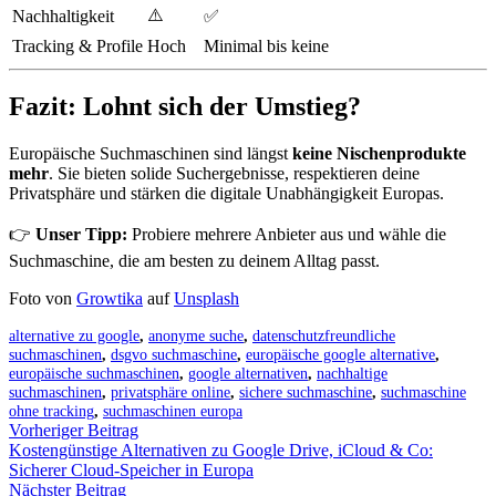
⚠️
Nachhaltigkeit
✅
Tracking & Profile
Hoch
Minimal bis keine
Fazit: Lohnt sich der Umstieg?
Europäische Suchmaschinen sind längst
keine Nischenprodukte
mehr
. Sie bieten solide Suchergebnisse, respektieren deine
Privatsphäre und stärken die digitale Unabhängigkeit Europas.
👉
Unser Tipp:
Probiere mehrere Anbieter aus und wähle die
Suchmaschine, die am besten zu deinem Alltag passt.
Foto von
Growtika
auf
Unsplash
alternative zu google
,
anonyme suche
,
datenschutzfreundliche
suchmaschinen
,
dsgvo suchmaschine
,
europäische google alternative
,
europäische suchmaschinen
,
google alternativen
,
nachhaltige
suchmaschinen
,
privatsphäre online
,
sichere suchmaschine
,
suchmaschine
ohne tracking
,
suchmaschinen europa
Vorheriger Beitrag
Kostengünstige Alternativen zu Google Drive, iCloud & Co:
Sicherer Cloud-Speicher in Europa
Nächster Beitrag