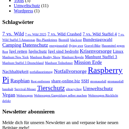
Tools
(3)
Umweltschutz
(11)
Wordpress
(1)
Schlagwörter
7 vs. Wild
7 vs. Wild Crashed
7 vs. Wild Staffel 4
7 vs. Wild 2025
7 vs.
Bundestagswahl
Wild Staffel 5 Amazonas
Bio-Plastiktüten
Biomüll
blackout
Camping
Datenschutz
energieausfall
flying uwe
Gravel-Bike
Hausmittel gegen
Krisenvorsorge
Igel retten
Igelschutz
Igel sind bedroht
Linux
Rost
Manhunt Staffel 3
Manhunt New York
Manhunt Reality Show
Manhunt Regeln
Mission Erde
Manhunt Staffel 3 Deutschland
Manhunt Teilnehmer
Raspberry
Notfallvorsorge
Nachhaltigkeit
notfallausrüstung
Pi
Raspbian
share-online.biz
SSH
Rost entfernen
stromausfall
stromausfall
Tierschutz
Umweltschutz
haushalt
Survival-Messer
ultracycling
Vegan
Wohnwagen
Wohnwagen Gasprüfung selber machen
Wohnwagen Rücklicht
defekt
Newsletter abonnieren
Melde dich für unseren Newsletter an und verpasse keine neuen
Beiträge mehr!