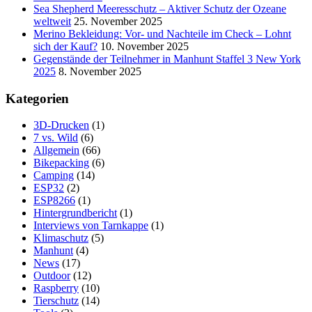
Sea Shepherd Meeresschutz – Aktiver Schutz der Ozeane
weltweit
25. November 2025
Merino Bekleidung: Vor- und Nachteile im Check – Lohnt
sich der Kauf?
10. November 2025
Gegenstände der Teilnehmer in Manhunt Staffel 3 New York
2025
8. November 2025
Kategorien
3D-Drucken
(1)
7 vs. Wild
(6)
Allgemein
(66)
Bikepacking
(6)
Camping
(14)
ESP32
(2)
ESP8266
(1)
Hintergrundbericht
(1)
Interviews von Tarnkappe
(1)
Klimaschutz
(5)
Manhunt
(4)
News
(17)
Outdoor
(12)
Raspberry
(10)
Tierschutz
(14)