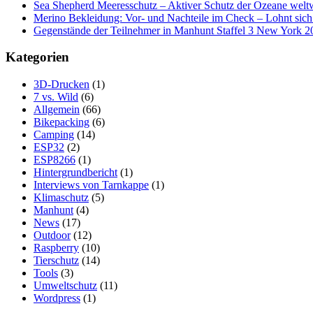
Sea Shepherd Meeresschutz – Aktiver Schutz der Ozeane welt
Merino Bekleidung: Vor- und Nachteile im Check – Lohnt sich
Gegenstände der Teilnehmer in Manhunt Staffel 3 New York 2
Kategorien
3D-Drucken
(1)
7 vs. Wild
(6)
Allgemein
(66)
Bikepacking
(6)
Camping
(14)
ESP32
(2)
ESP8266
(1)
Hintergrundbericht
(1)
Interviews von Tarnkappe
(1)
Klimaschutz
(5)
Manhunt
(4)
News
(17)
Outdoor
(12)
Raspberry
(10)
Tierschutz
(14)
Tools
(3)
Umweltschutz
(11)
Wordpress
(1)