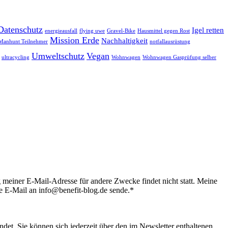
Datenschutz
Igel retten
energieausfall
flying uwe
Gravel-Bike
Hausmittel gegen Rost
Mission Erde
Nachhaltigkeit
Manhunt Teilnehmer
notfallausrüstung
Umweltschutz
Vegan
ultracycling
Wohnwagen
Wohnwagen Gasprüfung selber
 meiner E-Mail-Adresse für andere Zwecke findet nicht statt. Meine
e E-Mail an info@benefit-blog.de sende.*
det. Sie können sich jederzeit über den im Newsletter enthaltenen