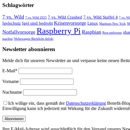
Schlagwörter
7 vs. Wild
7 vs. Wild Crashed
7 vs. Wild Staffel 4
7 vs. Wild 2025
7 vs. W
Krisenvorsorge
Igelschutz
Igel sind bedroht
Linux
Manhunt New York
M
Raspberry Pi
Notfallvorsorge
Raspbian
sha
Rost entfernen
machen
Wohnwagen Rücklicht defekt
Newsletter abonnieren
Melde dich für unseren Newsletter an und verpasse keine neuen Beit
E-Mail*
Vorname
Nachname
Ich willige ein, dass gemäß der
Datenschutzerklärung
Benefit-Blog
Einwilligung kann ich jederzeit mit Wirkung für die Zukunft widerr
Ihre E-Mail-Adresse wird ausschließlich für den Versand unseres News