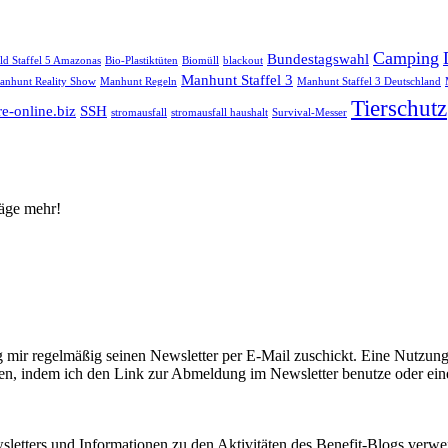
Camping
Bundestagswahl
ild Staffel 5 Amazonas
Bio-Plastiktüten
Biomüll
blackout
Manhunt Staffel 3
anhunt Reality Show
Manhunt Regeln
Manhunt Staffel 3 Deutschland
Tierschutz
re-online.biz
SSH
stromausfall
stromausfall haushalt
Survival-Messer
räge mehr!
 mir regelmäßig seinen Newsletter per E-Mail zuschickt. Eine Nutzung
ufen, indem ich den Link zur Abmeldung im Newsletter benutze oder ein
letters und Informationen zu den Aktivitäten des Benefit-Blogs verwen