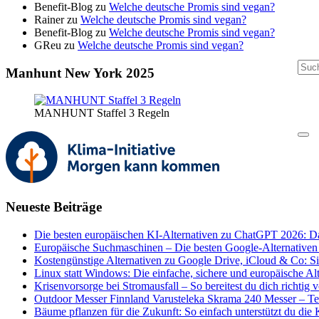
Benefit-Blog
zu
Welche deutsche Promis sind vegan?
Rainer
zu
Welche deutsche Promis sind vegan?
Benefit-Blog
zu
Welche deutsche Promis sind vegan?
GReu
zu
Welche deutsche Promis sind vegan?
Manhunt New York 2025
MANHUNT Staffel 3 Regeln
Neueste Beiträge
Die besten europäischen KI-Alternativen zu ChatGPT 2026: D
Europäische Suchmaschinen – Die besten Google-Alternativen
Kostengünstige Alternativen zu Google Drive, iCloud & Co: S
Linux statt Windows: Die einfache, sichere und europäische Al
Krisenvorsorge bei Stromausfall – So bereitest du dich richtig v
Outdoor Messer Finnland Varusteleka Skrama 240 Messer – Tes
Bäume pflanzen für die Zukunft: So einfach unterstützt du die K