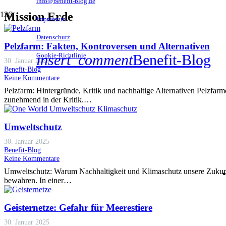
info@benefit-blog.de
Mission Erde
Impressum
Datenschutz
Pelzfarm: Fakten, Kontroversen und Alternativen
Cookie-Richtlinie
insert_comment
Benefit-Blog
30. Januar 2025
Benefit-Blog
Keine Kommentare
Pelzfarm: Hintergründe, Kritik und nachhaltige Alternativen Pelzfar
zunehmend in der Kritik.…
Umweltschutz
30. Januar 2025
Benefit-Blog
Keine Kommentare
Umweltschutz: Warum Nachhaltigkeit und Klimaschutz unsere Zukunft 
bewahren. In einer…
Geisternetze: Gefahr für Meerestiere
30. Januar 2025