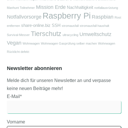
Mission Erde
Nachhaltigkeit
Manhunt Teilnehmer
notfallausrüstung
Raspberry Pi
Notfallvorsorge
Raspbian
Rost
share-online.biz
SSH
entfernen
stromausfall
stromausfall haushalt
Tierschutz
Umweltschutz
Survival-Messer
ultracycling
Vegan
Wohnwagen
Wohnwagen Gasprüfung selber machen
Wohnwagen
Rücklicht defekt
Newsletter abonnieren
Melde dich für unseren Newsletter an und verpasse
keine neuen Beiträge mehr!
E-Mail*
Vorname