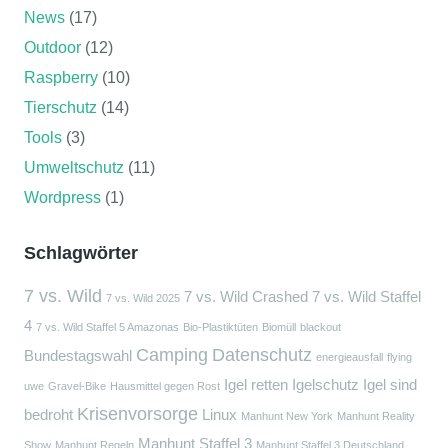
News
(17)
Outdoor
(12)
Raspberry
(10)
Tierschutz
(14)
Tools
(3)
Umweltschutz
(11)
Wordpress
(1)
Schlagwörter
7 vs. Wild
7 vs. Wild Crashed
7 vs. Wild Staffel
7 vs. Wild 2025
4
7 vs. Wild Staffel 5 Amazonas
Bio-Plastiktüten
Biomüll
blackout
Camping
Datenschutz
Bundestagswahl
energieausfall
flying
Igel retten
Igelschutz
Igel sind
uwe
Gravel-Bike
Hausmittel gegen Rost
Krisenvorsorge
bedroht
Linux
Manhunt New York
Manhunt Reality
Manhunt Staffel 3
Show
Manhunt Regeln
Manhunt Staffel 3 Deutschland