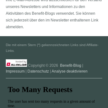
unseres Newsletters und Informationen zu den
Aktivitäten des Benefit-Blogs verwendet. Sie können
sich jederzeit über den im Newsletter enthaltenen Link
abmelden.
Die mit einem Stern (*) gekennzeichneten Links sind Affiliate-
Links.
Copyright ©
2026
Benefit-Blog
|
Impressum
|
Datenschutz
|
Analyse deaktivieren