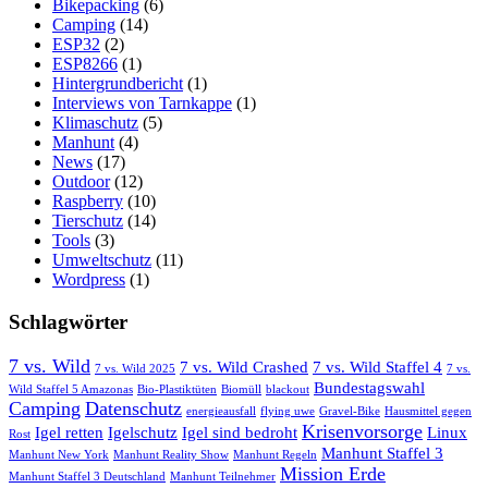
Bikepacking
(6)
Camping
(14)
ESP32
(2)
ESP8266
(1)
Hintergrundbericht
(1)
Interviews von Tarnkappe
(1)
Klimaschutz
(5)
Manhunt
(4)
News
(17)
Outdoor
(12)
Raspberry
(10)
Tierschutz
(14)
Tools
(3)
Umweltschutz
(11)
Wordpress
(1)
Schlagwörter
7 vs. Wild
7 vs. Wild Crashed
7 vs. Wild Staffel 4
7 vs. Wild 2025
7 vs.
Bundestagswahl
Wild Staffel 5 Amazonas
Bio-Plastiktüten
Biomüll
blackout
Camping
Datenschutz
energieausfall
flying uwe
Gravel-Bike
Hausmittel gegen
Krisenvorsorge
Igel retten
Igelschutz
Igel sind bedroht
Linux
Rost
Manhunt Staffel 3
Manhunt New York
Manhunt Reality Show
Manhunt Regeln
Mission Erde
Manhunt Staffel 3 Deutschland
Manhunt Teilnehmer