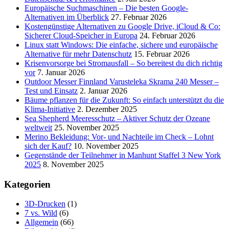
Europäische Suchmaschinen – Die besten Google-
Alternativen im Überblick
27. Februar 2026
Kostengünstige Alternativen zu Google Drive, iCloud & Co:
Sicherer Cloud-Speicher in Europa
24. Februar 2026
Linux statt Windows: Die einfache, sichere und europäische
Alternative für mehr Datenschutz
15. Februar 2026
Krisenvorsorge bei Stromausfall – So bereitest du dich richtig
vor
7. Januar 2026
Outdoor Messer Finnland Varusteleka Skrama 240 Messer –
Test und Einsatz
2. Januar 2026
Bäume pflanzen für die Zukunft: So einfach unterstützt du die
Klima-Initiative
2. Dezember 2025
Sea Shepherd Meeresschutz – Aktiver Schutz der Ozeane
weltweit
25. November 2025
Merino Bekleidung: Vor- und Nachteile im Check – Lohnt
sich der Kauf?
10. November 2025
Gegenstände der Teilnehmer in Manhunt Staffel 3 New York
2025
8. November 2025
Kategorien
3D-Drucken
(1)
7 vs. Wild
(6)
Allgemein
(66)