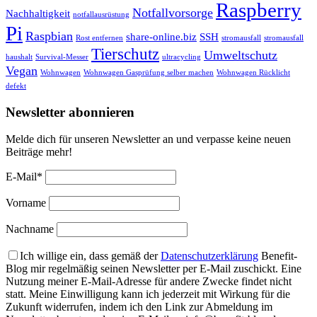
Raspberry
Notfallvorsorge
Nachhaltigkeit
notfallausrüstung
Pi
Raspbian
share-online.biz
SSH
Rost entfernen
stromausfall
stromausfall
Tierschutz
Umweltschutz
haushalt
Survival-Messer
ultracycling
Vegan
Wohnwagen
Wohnwagen Gasprüfung selber machen
Wohnwagen Rücklicht
defekt
Newsletter abonnieren
Melde dich für unseren Newsletter an und verpasse keine neuen
Beiträge mehr!
E-Mail*
Vorname
Nachname
Ich willige ein, dass gemäß der
Datenschutzerklärung
Benefit-
Blog mir regelmäßig seinen Newsletter per E-Mail zuschickt. Eine
Nutzung meiner E-Mail-Adresse für andere Zwecke findet nicht
statt. Meine Einwilligung kann ich jederzeit mit Wirkung für die
Zukunft widerrufen, indem ich den Link zur Abmeldung im