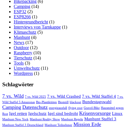
Bikepacking
(6)
Camping
(14)
ESP32
(2)
ESP8266
(1)
Hintergrundbericht
(1)
Interviews von Tarnkappe
(1)
Klimaschutz
(5)
Manhunt
(4)
News
(17)
Outdoor
(12)
Raspberry
(10)
Tierschutz
(14)
Tools
(3)
Umweltschutz
(11)
Wordpress
(1)
Schlagwörter
7 vs. Wild
7 vs. Wild Crashed
7 vs. Wild Staffel 4
7 vs. Wild 2025
7 vs.
Bundestagswahl
Wild Staffel 5 Amazonas
Bio-Plastiktüten
Biomüll
blackout
Camping
Datenschutz
energieausfall
flying uwe
Gravel-Bike
Hausmittel gegen
Krisenvorsorge
Igel retten
Igelschutz
Igel sind bedroht
Linux
Rost
Manhunt Staffel 3
Manhunt New York
Manhunt Reality Show
Manhunt Regeln
Mission Erde
Manhunt Staffel 3 Deutschland
Manhunt Teilnehmer