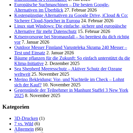
Europäische Suchmaschinen – Die besten Google-
Alternativen im Überblick
27. Februar 2026
Kostengünstige Alternativen zu Google Drive, iCloud & Co:
Sicherer Cloud-Speicher in Europa
24. Februar 2026
Linux statt Windows: Die einfache, sichere und europäische
Alternative für mehr Datenschutz
15. Februar 2026
Krisenvorsorge bei Stromausfall – So bereitest du dich richtig
vor
7. Januar 2026
Outdoor Messer Finnland Varusteleka Skrama 240 Messer –
Test und Einsatz
2. Januar 2026
Bäume pflanzen für die Zukunft: So einfach unterstützt du die
Klima-Initiative
2. Dezember 2025
Sea Shepherd Meeresschutz – Aktiver Schutz der Ozeane
weltweit
25. November 2025
Merino Bekleidung: Vor- und Nachteile im Check – Lohnt
sich der Kauf?
10. November 2025
Gegenstände der Teilnehmer in Manhunt Staffel 3 New York
2025
8. November 2025
Kategorien
3D-Drucken
(1)
7 vs. Wild
(6)
Allgemein
(66)