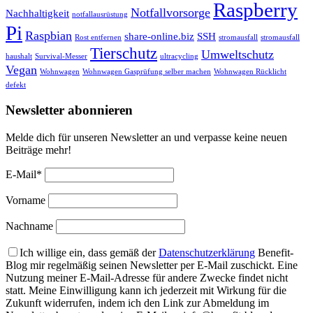
Raspberry
Notfallvorsorge
Nachhaltigkeit
notfallausrüstung
Pi
Raspbian
share-online.biz
SSH
Rost entfernen
stromausfall
stromausfall
Tierschutz
Umweltschutz
haushalt
Survival-Messer
ultracycling
Vegan
Wohnwagen
Wohnwagen Gasprüfung selber machen
Wohnwagen Rücklicht
defekt
Newsletter abonnieren
Melde dich für unseren Newsletter an und verpasse keine neuen
Beiträge mehr!
E-Mail*
Vorname
Nachname
Ich willige ein, dass gemäß der
Datenschutzerklärung
Benefit-
Blog mir regelmäßig seinen Newsletter per E-Mail zuschickt. Eine
Nutzung meiner E-Mail-Adresse für andere Zwecke findet nicht
statt. Meine Einwilligung kann ich jederzeit mit Wirkung für die
Zukunft widerrufen, indem ich den Link zur Abmeldung im