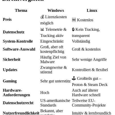
Thema
Windows
Linux
💰 Lizenzkosten
Preis
🆓 Kostenlos
möglich
📊 Telemetrie &
🔒 Kein Tracking,
Datenschutz
Tracking aktiv
transparent
System-Kontrolle
Eingeschränkt
Vollständig
Groß, aber oft
Software-Auswahl
Groß & kostenlos
kostenpflichtig
Häufig Ziel von
Sicherheit
Sehr wenige Angriffe
Malware
Zwangsweise &
Updates
Kontrolliert & flexibel
störend
🕹️ Großteils gut –
Gaming
Sehr gut unterstütz
Proton & Steam Deck
Hardware-
Auch auf älterer
Hoch
Anforderungen
Hardware schnell
US-amerikanische
Teilweise EU-
Datenschutzrecht
Standards
Community-Projekte
Bekannt, aber
Nutzerfreundlichkeit
Intuitiv & lernfreundlich