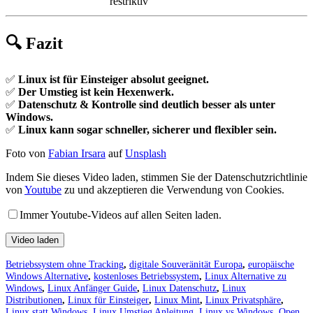
restriktiv
🔍 Fazit
✅
Linux ist für Einsteiger absolut geeignet.
✅
Der Umstieg ist kein Hexenwerk.
✅
Datenschutz & Kontrolle sind deutlich besser als unter
Windows.
✅
Linux kann sogar schneller, sicherer und flexibler sein.
Foto von
Fabian Irsara
auf
Unsplash
Indem Sie dieses Video laden, stimmen Sie der Datenschutzrichtlinie
von
Youtube
zu und akzeptieren die Verwendung von Cookies.
Immer Youtube-Videos auf allen Seiten laden.
Video laden
Betriebssystem ohne Tracking
,
digitale Souveränität Europa
,
europäische
Windows Alternative
,
kostenloses Betriebssystem
,
Linux Alternative zu
Windows
,
Linux Anfänger Guide
,
Linux Datenschutz
,
Linux
Distributionen
,
Linux für Einsteiger
,
Linux Mint
,
Linux Privatsphäre
,
Linux statt Windows
,
Linux Umstieg Anleitung
,
Linux vs Windows
,
Open