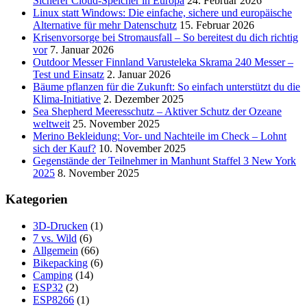
Sicherer Cloud-Speicher in Europa
24. Februar 2026
Linux statt Windows: Die einfache, sichere und europäische
Alternative für mehr Datenschutz
15. Februar 2026
Krisenvorsorge bei Stromausfall – So bereitest du dich richtig
vor
7. Januar 2026
Outdoor Messer Finnland Varusteleka Skrama 240 Messer –
Test und Einsatz
2. Januar 2026
Bäume pflanzen für die Zukunft: So einfach unterstützt du die
Klima-Initiative
2. Dezember 2025
Sea Shepherd Meeresschutz – Aktiver Schutz der Ozeane
weltweit
25. November 2025
Merino Bekleidung: Vor- und Nachteile im Check – Lohnt
sich der Kauf?
10. November 2025
Gegenstände der Teilnehmer in Manhunt Staffel 3 New York
2025
8. November 2025
Kategorien
3D-Drucken
(1)
7 vs. Wild
(6)
Allgemein
(66)
Bikepacking
(6)
Camping
(14)
ESP32
(2)
ESP8266
(1)