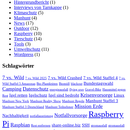
Hintergrundbericht
(1)
Interviews von Tarnkappe
(1)
Klimaschutz
(5)
Manhunt
(4)
News
(17)
Outdoor
(12)
Raspberry
(10)
Tierschutz
(14)
Tools
(3)
Umweltschutz
(11)
Wordpress
(1)
Schlagwörter
7 vs. Wild
7 vs. Wild Crashed
7 vs. Wild Staffel 4
7 vs. Wild 2025
7 vs.
Bundestagswahl
Wild Staffel 5 Amazonas
Bio-Plastiktüten
Biomüll
blackout
Camping
Datenschutz
energieausfall
flying uwe
Gravel-Bike
Hausmittel gegen
Krisenvorsorge
Igel retten
Igelschutz
Igel sind bedroht
Linux
Rost
Manhunt Staffel 3
Manhunt New York
Manhunt Reality Show
Manhunt Regeln
Mission Erde
Manhunt Staffel 3 Deutschland
Manhunt Teilnehmer
Raspberry
Notfallvorsorge
Nachhaltigkeit
notfallausrüstung
Pi
Raspbian
share-online.biz
SSH
Rost entfernen
stromausfall
stromausfall