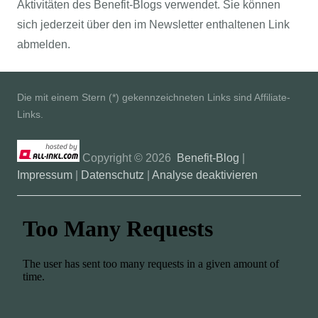
Aktivitäten des Benefit-Blogs verwendet. Sie können
sich jederzeit über den im Newsletter enthaltenen Link
abmelden.
Die mit einem Stern (*) gekennzeichneten Links sind Affiliate-
Links.
Copyright ©
2026
Benefit-Blog
|
Impressum
|
Datenschutz
|
Analyse deaktivieren