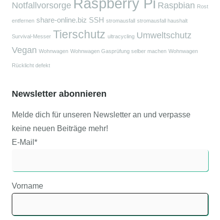
Raspberry Pi
Notfallvorsorge
Raspbian
Rost
share-online.biz
SSH
entfernen
stromausfall
stromausfall haushalt
Tierschutz
Umweltschutz
Survival-Messer
ultracycling
Vegan
Wohnwagen
Wohnwagen Gasprüfung selber machen
Wohnwagen
Rücklicht defekt
Newsletter abonnieren
Melde dich für unseren Newsletter an und verpasse
keine neuen Beiträge mehr!
E-Mail*
Vorname