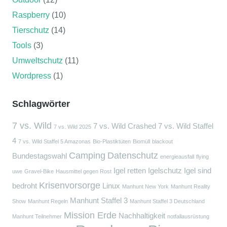
Raspberry
(10)
Tierschutz
(14)
Tools
(3)
Umweltschutz
(11)
Wordpress
(1)
Schlagwörter
7 vs. Wild
7 vs. Wild Crashed
7 vs. Wild Staffel
7 vs. Wild 2025
4
7 vs. Wild Staffel 5 Amazonas
Bio-Plastiktüten
Biomüll
blackout
Camping
Datenschutz
Bundestagswahl
energieausfall
flying
Igel retten
Igelschutz
Igel sind
uwe
Gravel-Bike
Hausmittel gegen Rost
Krisenvorsorge
bedroht
Linux
Manhunt New York
Manhunt Reality
Manhunt Staffel 3
Show
Manhunt Regeln
Manhunt Staffel 3 Deutschland
Mission Erde
Nachhaltigkeit
Manhunt Teilnehmer
notfallausrüstung