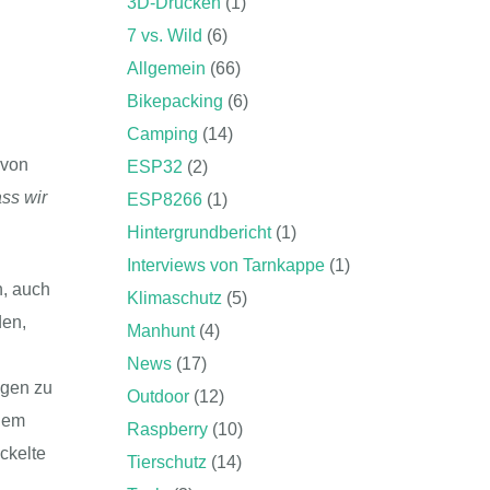
3D-Drucken
(1)
7 vs. Wild
(6)
Allgemein
(66)
Bikepacking
(6)
Camping
(14)
 von
ESP32
(2)
ss wir
ESP8266
(1)
Hintergrundbericht
(1)
Interviews von Tarnkappe
(1)
n, auch
Klimaschutz
(5)
den,
Manhunt
(4)
News
(17)
ngen zu
Outdoor
(12)
 dem
Raspberry
(10)
ckelte
Tierschutz
(14)