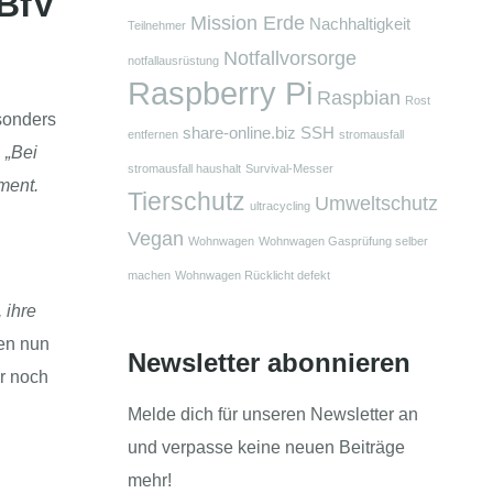
 BfV
Mission Erde
Nachhaltigkeit
Teilnehmer
Notfallvorsorge
notfallausrüstung
Raspberry Pi
Raspbian
Rost
sonders
share-online.biz
SSH
entfernen
stromausfall
:
„Bei
stromausfall haushalt
Survival-Messer
ment.
Tierschutz
Umweltschutz
ultracycling
Vegan
Wohnwagen
Wohnwagen Gasprüfung selber
machen
Wohnwagen Rücklicht defekt
 ihre
en nun
Newsletter abonnieren
r noch
Melde dich für unseren Newsletter an
und verpasse keine neuen Beiträge
mehr!