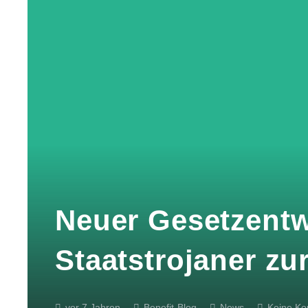
Neuer Gesetzentwu
Staatstrojaner zu
vor 7 Jahren
Benefit-Blog
News
Keine K