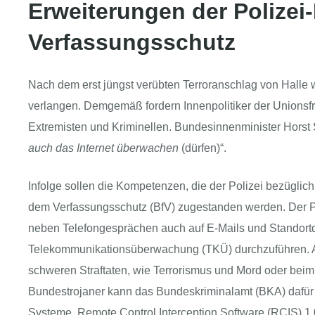
Erweiterungen der Polize
Verfassungsschutz
Nach dem erst jüngst verübten Terroranschlag von Hall
verlangen. Demgemäß fordern Innenpolitiker der Unionsf
Extremisten und Kriminellen. Bundesinnenminister Horst S
auch das Internet überwachen
(dürfen)“.
Infolge sollen die Kompetenzen, die der Polizei bezüglic
dem Verfassungsschutz (BfV) zugestanden werden. Der Pol
neben Telefongesprächen auch auf E-Mails und Standort
Telekommunikationsüberwachung (TKÜ) durchzuführen. Auf
schweren Straftaten, wie Terrorismus und Mord oder bei
Bundestrojaner kann das Bundeskriminalamt (BKA) dafür 
Systeme, Remote Control Interception Software (RCIS) 1