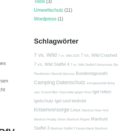
Tools
(3)
Umweltschutz
(11)
Wordpress
(1)
Schlagwörter
7 vs. Wild
7 vs. Wild Crashed
7 vs. Wild 2025
nes
7 vs. Wild Staffel 4
7 vs. Wild Staffel 5 Amazonas
Bio-
Bundestagswahl
Plastiktüten
Biomüll
blackout
isen
Camping
Datenschutz
energieausfall
flying
cht
Igel retten
uwe
Gravel-Bike
Hausmittel gegen Rost
Igelschutz
Igel sind bedroht
Krisenvorsorge
Linux
Manhunt New York
Manhunt
Manhunt Reality Show
Manhunt Regeln
Staffel 3
Manhunt Staffel 3 Deutschland
Manhunt