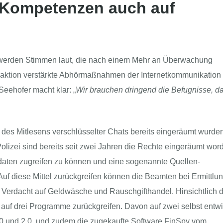
i-Kompetenzen auch auf
e werden Stimmen laut, die nach einem Mehr an Überwachung
raktion verstärkte Abhörmaßnahmen der Internetkommunikation
eehofer macht klar: „
Wir brauchen dringend die Befugnisse, da
h des Mitlesens verschlüsselter Chats bereits eingeräumt wurde
izei sind bereits seit zwei Jahren die Rechte eingeräumt wor
daten zugreifen zu können und eine sogenannte Quellen-
 diese Mittel zurückgreifen können die Beamten bei Ermittlu
m Verdacht auf Geldwäsche und Rauschgifthandel. Hinsichtlich
auf drei Programme zurückgreifen. Davon auf zwei selbst entwi
.0 und 2.0, und zudem die zugekaufte Software FinSpy vom