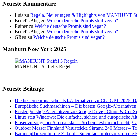
Neueste Kommentare
Luis
zu
Regeln, Neuerungen & Highlights von MANHUNT Sta
Benefit-Blog
zu
Welche deutsche Promis sind vegan?
Rainer
zu
Welche deutsche Promis sind vegan?
Benefit-Blog
zu
Welche deutsche Promis sind vegan?
GReu
zu
Welche deutsche Promis sind vegan?
Manhunt New York 2025
MANHUNT Staffel 3 Regeln
Neueste Beiträge
Die besten europäischen KI-Alternativen zu ChatGPT 2026: D
Europäische Suchmaschinen – Die besten Google-Alternativen
Kostengünstige Alternativen zu Google Drive, iCloud & Co: S
Linux statt Windows: Die einfache, sichere und europäische Al
Krisenvorsorge bei Stromausfall – So bereitest du dich richtig v
Outdoor Messer Finnland Varusteleka Skrama 240 Messer – Tes
Bäume pflanzen für die Zukunft: So einfach unterstützt du die K