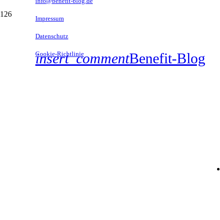
info@benefit-blog.de
Impressum
Datenschutz
Cookie-Richtlinie
insert_comment
Benefit-Blog