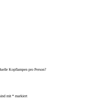
iduelle Kopflampen pro Person?
sind mit
*
markiert