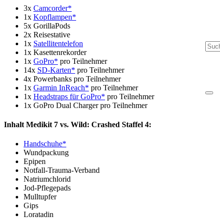
3x
Camcorder*
1x
Kopflampen*
5x GorillaPods
2x Reisestative
1x
Satellitentelefon
1x Kasettenrekorder
1x
GoPro*
pro Teilnehmer
14x
SD-Karten*
pro Teilnehmer
4x Powerbanks pro Teilnehmer
1x
Garmin InReach*
pro Teilnehmer
1x
Headstraps für GoPro*
pro Teilnehmer
1x GoPro Dual Charger pro Teilnehmer
Inhalt Medikit 7 vs. Wild: Crashed Staffel 4:
Handschuhe*
Wundpackung
Epipen
Notfall-Trauma-Verband
Natriumchlorid
Jod-Pflegepads
Mulltupfer
Gips
Loratadin