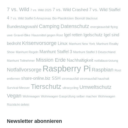
7 vs. Wild
7 vs. Wild Crashed
7 vs. Wild Staffel
7 vs. Wild 2025
4
7 vs. Wild Staffel 5 Amazonas
Bio-Plastiktüten
Biomüll
blackout
Camping
Datenschutz
Bundestagswahl
energieausfall
flying
Igel retten
Igelschutz
Igel sind
uwe
Gravel-Bike
Hausmittel gegen Rost
Krisenvorsorge
bedroht
Linux
Manhunt New York
Manhunt Reality
Manhunt Staffel 3
Show
Manhunt Regeln
Manhunt Staffel 3 Deutschland
Mission Erde
Nachhaltigkeit
Manhunt Teilnehmer
notfallausrüstung
Raspberry Pi
Notfallvorsorge
Raspbian
Rost
share-online.biz
SSH
entfernen
stromausfall
stromausfall haushalt
Tierschutz
Umweltschutz
Survival-Messer
ultracycling
Vegan
Wohnwagen
Wohnwagen Gasprüfung selber machen
Wohnwagen
Rücklicht defekt
Newsletter abonnieren