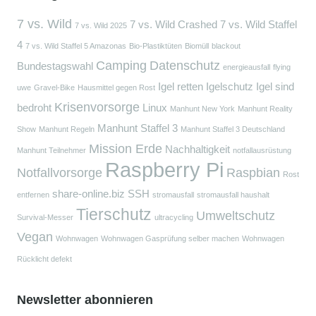
7 vs. Wild
7 vs. Wild Crashed
7 vs. Wild Staffel
7 vs. Wild 2025
4
7 vs. Wild Staffel 5 Amazonas
Bio-Plastiktüten
Biomüll
blackout
Camping
Datenschutz
Bundestagswahl
energieausfall
flying
Igel retten
Igelschutz
Igel sind
uwe
Gravel-Bike
Hausmittel gegen Rost
Krisenvorsorge
bedroht
Linux
Manhunt New York
Manhunt Reality
Manhunt Staffel 3
Show
Manhunt Regeln
Manhunt Staffel 3 Deutschland
Mission Erde
Nachhaltigkeit
Manhunt Teilnehmer
notfallausrüstung
Raspberry Pi
Notfallvorsorge
Raspbian
Rost
share-online.biz
SSH
entfernen
stromausfall
stromausfall haushalt
Tierschutz
Umweltschutz
Survival-Messer
ultracycling
Vegan
Wohnwagen
Wohnwagen Gasprüfung selber machen
Wohnwagen
Rücklicht defekt
Newsletter abonnieren