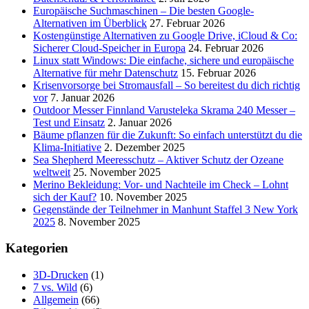
Europäische Suchmaschinen – Die besten Google-
Alternativen im Überblick
27. Februar 2026
Kostengünstige Alternativen zu Google Drive, iCloud & Co:
Sicherer Cloud-Speicher in Europa
24. Februar 2026
Linux statt Windows: Die einfache, sichere und europäische
Alternative für mehr Datenschutz
15. Februar 2026
Krisenvorsorge bei Stromausfall – So bereitest du dich richtig
vor
7. Januar 2026
Outdoor Messer Finnland Varusteleka Skrama 240 Messer –
Test und Einsatz
2. Januar 2026
Bäume pflanzen für die Zukunft: So einfach unterstützt du die
Klima-Initiative
2. Dezember 2025
Sea Shepherd Meeresschutz – Aktiver Schutz der Ozeane
weltweit
25. November 2025
Merino Bekleidung: Vor- und Nachteile im Check – Lohnt
sich der Kauf?
10. November 2025
Gegenstände der Teilnehmer in Manhunt Staffel 3 New York
2025
8. November 2025
Kategorien
3D-Drucken
(1)
7 vs. Wild
(6)
Allgemein
(66)