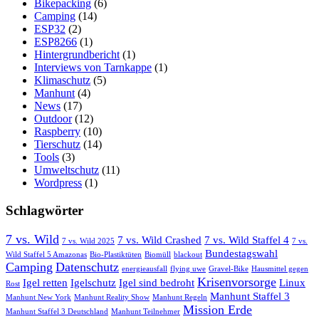
Bikepacking
(6)
Camping
(14)
ESP32
(2)
ESP8266
(1)
Hintergrundbericht
(1)
Interviews von Tarnkappe
(1)
Klimaschutz
(5)
Manhunt
(4)
News
(17)
Outdoor
(12)
Raspberry
(10)
Tierschutz
(14)
Tools
(3)
Umweltschutz
(11)
Wordpress
(1)
Schlagwörter
7 vs. Wild
7 vs. Wild Crashed
7 vs. Wild Staffel 4
7 vs. Wild 2025
7 vs.
Bundestagswahl
Wild Staffel 5 Amazonas
Bio-Plastiktüten
Biomüll
blackout
Camping
Datenschutz
energieausfall
flying uwe
Gravel-Bike
Hausmittel gegen
Krisenvorsorge
Igel retten
Igelschutz
Igel sind bedroht
Linux
Rost
Manhunt Staffel 3
Manhunt New York
Manhunt Reality Show
Manhunt Regeln
Mission Erde
Manhunt Staffel 3 Deutschland
Manhunt Teilnehmer