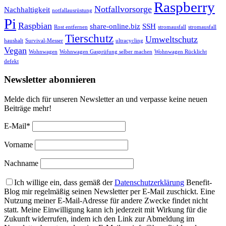
Raspberry
Notfallvorsorge
Nachhaltigkeit
notfallausrüstung
Pi
Raspbian
share-online.biz
SSH
Rost entfernen
stromausfall
stromausfall
Tierschutz
Umweltschutz
haushalt
Survival-Messer
ultracycling
Vegan
Wohnwagen
Wohnwagen Gasprüfung selber machen
Wohnwagen Rücklicht
defekt
Newsletter abonnieren
Melde dich für unseren Newsletter an und verpasse keine neuen
Beiträge mehr!
E-Mail*
Vorname
Nachname
Ich willige ein, dass gemäß der
Datenschutzerklärung
Benefit-
Blog mir regelmäßig seinen Newsletter per E-Mail zuschickt. Eine
Nutzung meiner E-Mail-Adresse für andere Zwecke findet nicht
statt. Meine Einwilligung kann ich jederzeit mit Wirkung für die
Zukunft widerrufen, indem ich den Link zur Abmeldung im