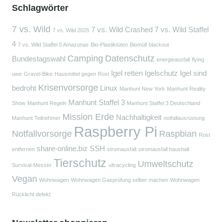
Schlagwörter
7 vs. Wild
7 vs. Wild Crashed
7 vs. Wild Staffel
7 vs. Wild 2025
4
7 vs. Wild Staffel 5 Amazonas
Bio-Plastiktüten
Biomüll
blackout
Camping
Datenschutz
Bundestagswahl
energieausfall
flying
Igel retten
Igelschutz
Igel sind
uwe
Gravel-Bike
Hausmittel gegen Rost
Krisenvorsorge
bedroht
Linux
Manhunt New York
Manhunt Reality
Manhunt Staffel 3
Show
Manhunt Regeln
Manhunt Staffel 3 Deutschland
Mission Erde
Nachhaltigkeit
Manhunt Teilnehmer
notfallausrüstung
Raspberry Pi
Notfallvorsorge
Raspbian
Rost
share-online.biz
SSH
entfernen
stromausfall
stromausfall haushalt
Tierschutz
Umweltschutz
Survival-Messer
ultracycling
Vegan
Wohnwagen
Wohnwagen Gasprüfung selber machen
Wohnwagen
Rücklicht defekt