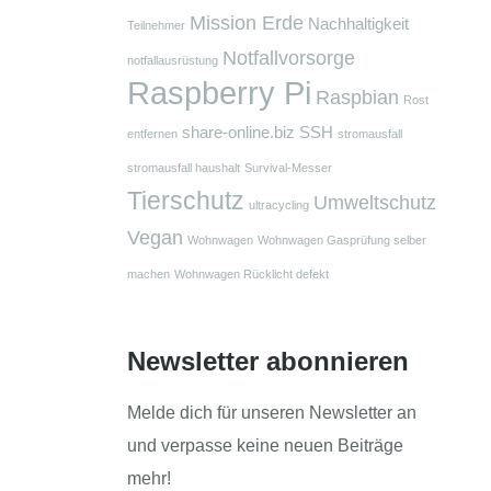
Mission Erde
Nachhaltigkeit
Teilnehmer
Notfallvorsorge
notfallausrüstung
Raspberry Pi
Raspbian
Rost
share-online.biz
SSH
entfernen
stromausfall
stromausfall haushalt
Survival-Messer
Tierschutz
Umweltschutz
ultracycling
Vegan
Wohnwagen
Wohnwagen Gasprüfung selber
machen
Wohnwagen Rücklicht defekt
Newsletter abonnieren
Melde dich für unseren Newsletter an
und verpasse keine neuen Beiträge
mehr!