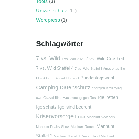
Tools
(3)
Umweltschutz
(11)
Wordpress
(1)
Schlagwörter
7 vs. Wild
7 vs. Wild Crashed
7 vs. Wild 2025
7 vs. Wild Staffel 4
7 vs. Wild Staffel 5 Amazonas
Bio-
Bundestagswahl
Plastiktüten
Biomüll
blackout
Camping
Datenschutz
energieausfall
flying
Igel retten
uwe
Gravel-Bike
Hausmittel gegen Rost
Igelschutz
Igel sind bedroht
Krisenvorsorge
Linux
Manhunt New York
Manhunt
Manhunt Reality Show
Manhunt Regeln
Staffel 3
Manhunt Staffel 3 Deutschland
Manhunt