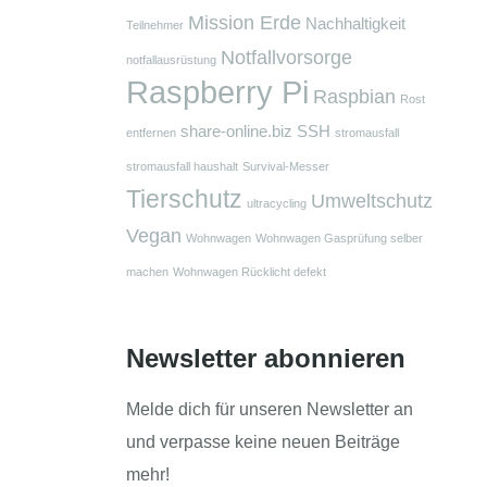
Mission Erde
Nachhaltigkeit
Teilnehmer
Notfallvorsorge
notfallausrüstung
Raspberry Pi
Raspbian
Rost
share-online.biz
SSH
entfernen
stromausfall
stromausfall haushalt
Survival-Messer
Tierschutz
Umweltschutz
ultracycling
Vegan
Wohnwagen
Wohnwagen Gasprüfung selber
machen
Wohnwagen Rücklicht defekt
Newsletter abonnieren
Melde dich für unseren Newsletter an
und verpasse keine neuen Beiträge
mehr!