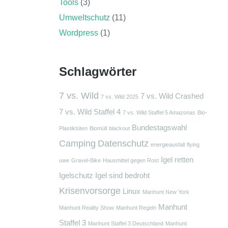
Tools
(3)
Umweltschutz
(11)
Wordpress
(1)
Schlagwörter
7 vs. Wild
7 vs. Wild Crashed
7 vs. Wild 2025
7 vs. Wild Staffel 4
7 vs. Wild Staffel 5 Amazonas
Bio-
Bundestagswahl
Plastiktüten
Biomüll
blackout
Camping
Datenschutz
energieausfall
flying
Igel retten
uwe
Gravel-Bike
Hausmittel gegen Rost
Igelschutz
Igel sind bedroht
Krisenvorsorge
Linux
Manhunt New York
Manhunt
Manhunt Reality Show
Manhunt Regeln
Staffel 3
Manhunt Staffel 3 Deutschland
Manhunt