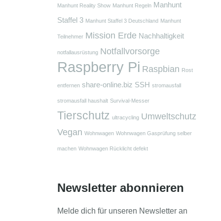
Manhunt
Manhunt Reality Show
Manhunt Regeln
Staffel 3
Manhunt Staffel 3 Deutschland
Manhunt
Mission Erde
Nachhaltigkeit
Teilnehmer
Notfallvorsorge
notfallausrüstung
Raspberry Pi
Raspbian
Rost
share-online.biz
SSH
entfernen
stromausfall
stromausfall haushalt
Survival-Messer
Tierschutz
Umweltschutz
ultracycling
Vegan
Wohnwagen
Wohnwagen Gasprüfung selber
machen
Wohnwagen Rücklicht defekt
Newsletter abonnieren
Melde dich für unseren Newsletter an