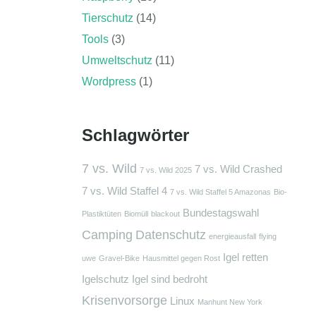
Tierschutz
(14)
Tools
(3)
Umweltschutz
(11)
Wordpress
(1)
Schlagwörter
7 vs. Wild
7 vs. Wild Crashed
7 vs. Wild 2025
7 vs. Wild Staffel 4
7 vs. Wild Staffel 5 Amazonas
Bio-
Bundestagswahl
Plastiktüten
Biomüll
blackout
Camping
Datenschutz
energieausfall
flying
Igel retten
uwe
Gravel-Bike
Hausmittel gegen Rost
Igelschutz
Igel sind bedroht
Krisenvorsorge
Linux
Manhunt New York