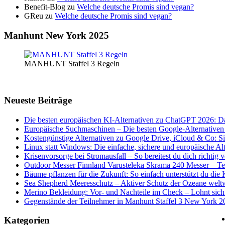
Benefit-Blog
zu
Welche deutsche Promis sind vegan?
GReu
zu
Welche deutsche Promis sind vegan?
Manhunt New York 2025
MANHUNT Staffel 3 Regeln
Neueste Beiträge
Die besten europäischen KI-Alternativen zu ChatGPT 2026: D
Europäische Suchmaschinen – Die besten Google-Alternativen
Kostengünstige Alternativen zu Google Drive, iCloud & Co: S
Linux statt Windows: Die einfache, sichere und europäische Al
Krisenvorsorge bei Stromausfall – So bereitest du dich richtig v
Outdoor Messer Finnland Varusteleka Skrama 240 Messer – Tes
Bäume pflanzen für die Zukunft: So einfach unterstützt du die K
Sea Shepherd Meeresschutz – Aktiver Schutz der Ozeane welt
Merino Bekleidung: Vor- und Nachteile im Check – Lohnt sich
Gegenstände der Teilnehmer in Manhunt Staffel 3 New York 2
Kategorien