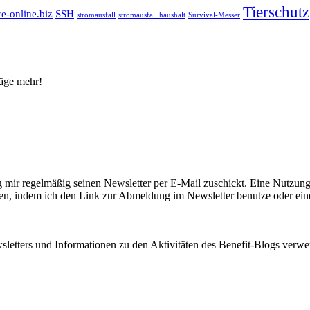
Tierschutz
re-online.biz
SSH
stromausfall
stromausfall haushalt
Survival-Messer
räge mehr!
 mir regelmäßig seinen Newsletter per E-Mail zuschickt. Eine Nutzung
ufen, indem ich den Link zur Abmeldung im Newsletter benutze oder ein
letters und Informationen zu den Aktivitäten des Benefit-Blogs verwen