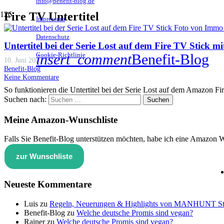
info@benefit-blog.de
Fire TV Untertitel
Impressum
Datenschutz
Untertitel bei der Serie Lost auf dem Fire TV Stick mi
Cookie-Richtlinie
insert_comment
Benefit-Blog
10. Juni 2025
Benefit-Blog
Keine Kommentare
So funktionieren die Untertitel bei der Serie Lost auf dem Amazon Fi
Suchen nach:
Meine Amazon-Wunschliste
Falls Sie Benefit-Blog unterstützen möchten, habe ich eine Amazon Wu
zur Wunschliste
Neueste Kommentare
Luis
zu
Regeln, Neuerungen & Highlights von MANHUNT Sta
Benefit-Blog
zu
Welche deutsche Promis sind vegan?
Rainer
zu
Welche deutsche Promis sind vegan?