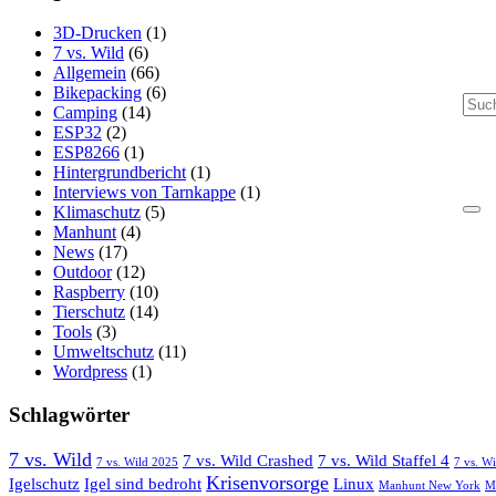
3D-Drucken
(1)
7 vs. Wild
(6)
Allgemein
(66)
Bikepacking
(6)
Camping
(14)
ESP32
(2)
ESP8266
(1)
Hintergrundbericht
(1)
Interviews von Tarnkappe
(1)
Klimaschutz
(5)
Manhunt
(4)
News
(17)
Outdoor
(12)
Raspberry
(10)
Tierschutz
(14)
Tools
(3)
Umweltschutz
(11)
Wordpress
(1)
Schlagwörter
7 vs. Wild
7 vs. Wild Crashed
7 vs. Wild Staffel 4
7 vs. Wild 2025
7 vs. W
Krisenvorsorge
Igelschutz
Igel sind bedroht
Linux
Manhunt New York
M