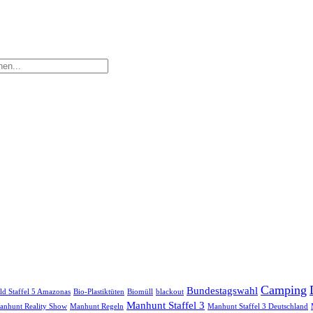
Camping
Bundestagswahl
ild Staffel 5 Amazonas
Bio-Plastiktüten
Biomüll
blackout
Manhunt Staffel 3
anhunt Reality Show
Manhunt Regeln
Manhunt Staffel 3 Deutschland