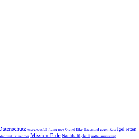
Datenschutz
Igel retten
energieausfall
flying uwe
Gravel-Bike
Hausmittel gegen Rost
Mission Erde
Nachhaltigkeit
Manhunt Teilnehmer
notfallausrüstung