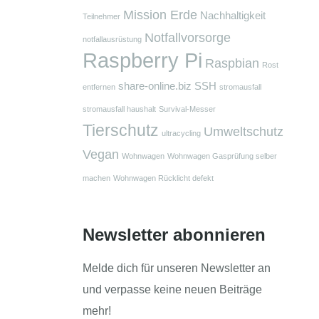
Mission Erde
Nachhaltigkeit
Teilnehmer
Notfallvorsorge
notfallausrüstung
Raspberry Pi
Raspbian
Rost
share-online.biz
SSH
entfernen
stromausfall
stromausfall haushalt
Survival-Messer
Tierschutz
Umweltschutz
ultracycling
Vegan
Wohnwagen
Wohnwagen Gasprüfung selber
machen
Wohnwagen Rücklicht defekt
Newsletter abonnieren
Melde dich für unseren Newsletter an
und verpasse keine neuen Beiträge
mehr!