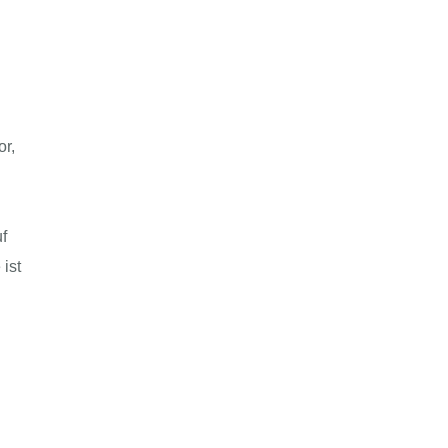
r,
f
ist