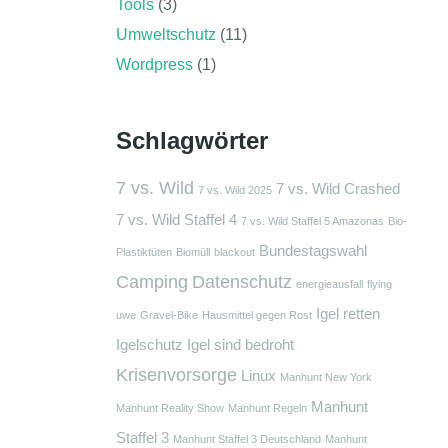
Tools
(3)
Umweltschutz
(11)
Wordpress
(1)
Schlagwörter
7 vs. Wild
7 vs. Wild Crashed
7 vs. Wild 2025
7 vs. Wild Staffel 4
7 vs. Wild Staffel 5 Amazonas
Bio-
Bundestagswahl
Plastiktüten
Biomüll
blackout
Camping
Datenschutz
energieausfall
flying
Igel retten
uwe
Gravel-Bike
Hausmittel gegen Rost
Igelschutz
Igel sind bedroht
Krisenvorsorge
Linux
Manhunt New York
Manhunt
Manhunt Reality Show
Manhunt Regeln
Staffel 3
Manhunt Staffel 3 Deutschland
Manhunt