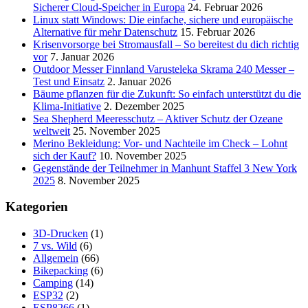
Sicherer Cloud-Speicher in Europa
24. Februar 2026
Linux statt Windows: Die einfache, sichere und europäische
Alternative für mehr Datenschutz
15. Februar 2026
Krisenvorsorge bei Stromausfall – So bereitest du dich richtig
vor
7. Januar 2026
Outdoor Messer Finnland Varusteleka Skrama 240 Messer –
Test und Einsatz
2. Januar 2026
Bäume pflanzen für die Zukunft: So einfach unterstützt du die
Klima-Initiative
2. Dezember 2025
Sea Shepherd Meeresschutz – Aktiver Schutz der Ozeane
weltweit
25. November 2025
Merino Bekleidung: Vor- und Nachteile im Check – Lohnt
sich der Kauf?
10. November 2025
Gegenstände der Teilnehmer in Manhunt Staffel 3 New York
2025
8. November 2025
Kategorien
3D-Drucken
(1)
7 vs. Wild
(6)
Allgemein
(66)
Bikepacking
(6)
Camping
(14)
ESP32
(2)
ESP8266
(1)