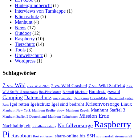
Hintergrundbericht
(1)
Interviews von Tarnkappe
(1)
Klimaschutz
(5)
Manhunt
(4)
News
(17)
Outdoor
(12)
Raspberry
(10)
Tierschutz
(14)
Tools
(3)
Umweltschutz
(11)
Wordpress
(1)
Schlagwörter
7 vs. Wild
7 vs. Wild Crashed
7 vs. Wild Staffel 4
7 vs. Wild 2025
7 vs.
Bundestagswahl
Wild Staffel 5 Amazonas
Bio-Plastiktüten
Biomüll
blackout
Camping
Datenschutz
energieausfall
flying uwe
Gravel-Bike
Hausmittel gegen
Krisenvorsorge
Igel retten
Igelschutz
Igel sind bedroht
Linux
Rost
Manhunt Staffel 3
Manhunt New York
Manhunt Reality Show
Manhunt Regeln
Mission Erde
Manhunt Staffel 3 Deutschland
Manhunt Teilnehmer
Raspberry
Notfallvorsorge
Nachhaltigkeit
notfallausrüstung
Pi
Raspbian
share-online.biz
SSH
Rost entfernen
stromausfall
stromausfall