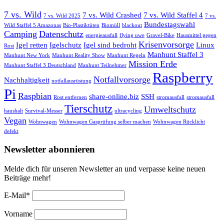
7 vs. Wild
7 vs. Wild Crashed
7 vs. Wild Staffel 4
7 vs. Wild 2025
7 vs.
Bundestagswahl
Wild Staffel 5 Amazonas
Bio-Plastiktüten
Biomüll
blackout
Camping
Datenschutz
energieausfall
flying uwe
Gravel-Bike
Hausmittel gegen
Krisenvorsorge
Igel retten
Igelschutz
Igel sind bedroht
Linux
Rost
Manhunt Staffel 3
Manhunt New York
Manhunt Reality Show
Manhunt Regeln
Mission Erde
Manhunt Staffel 3 Deutschland
Manhunt Teilnehmer
Raspberry
Notfallvorsorge
Nachhaltigkeit
notfallausrüstung
Pi
Raspbian
share-online.biz
SSH
Rost entfernen
stromausfall
stromausfall
Tierschutz
Umweltschutz
haushalt
Survival-Messer
ultracycling
Vegan
Wohnwagen
Wohnwagen Gasprüfung selber machen
Wohnwagen Rücklicht
defekt
Newsletter abonnieren
Melde dich für unseren Newsletter an und verpasse keine neuen
Beiträge mehr!
E-Mail*
Vorname