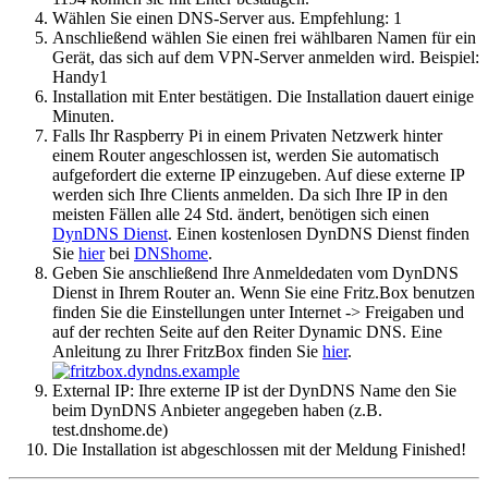
Wählen Sie einen DNS-Server aus. Empfehlung: 1
Anschließend wählen Sie einen frei wählbaren Namen für ein
Gerät, das sich auf dem VPN-Server anmelden wird. Beispiel:
Handy1
Installation mit Enter bestätigen. Die Installation dauert einige
Minuten.
Falls Ihr Raspberry Pi in einem Privaten Netzwerk hinter
einem Router angeschlossen ist, werden Sie automatisch
aufgefordert die externe IP einzugeben. Auf diese externe IP
werden sich Ihre Clients anmelden. Da sich Ihre IP in den
meisten Fällen alle 24 Std. ändert, benötigen sich einen
DynDNS Dienst
. Einen kostenlosen DynDNS Dienst finden
Sie
hier
bei
DNShome
.
Geben Sie anschließend Ihre Anmeldedaten vom DynDNS
Dienst in Ihrem Router an. Wenn Sie eine Fritz.Box benutzen
finden Sie die Einstellungen unter Internet -> Freigaben und
auf der rechten Seite auf den Reiter Dynamic DNS. Eine
Anleitung zu Ihrer FritzBox finden Sie
hier
.
External IP: Ihre externe IP ist der DynDNS Name den Sie
beim DynDNS Anbieter angegeben haben (z.B.
test.dnshome.de)
Die Installation ist abgeschlossen mit der Meldung Finished!