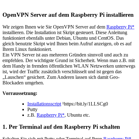
OpenVPN Server auf dem Raspberry Pi installieren
Wir zeigen Ihnen wie Sie OpenVPN Server auf dem
Raspberry Pi*
installieren. Die Installation ist Skript gesteuert. Diese Anleitung
funktioniert ebenfalls unter Debian, Ubuntu und CentOS. Das
gleich benutzte Skript wird Ihnen beim Aufruf anzeigen, ob es auf
Ihrem Linux funktioniert.
Ein VPN Server ist aus mehreren Gründen sinnvoll und auch zu
empfehlen. Der wichtigste Grund ist Sicherheit. Wenn man z.B. mit
dem Handy in fremden öffentlichen WLAN Netzwerken unterwegs
ist, wird der Traffic zusätzlich verschlüsselt und ist gegen das
„Lauschen“ gesichert. Zum Anderen lassen sich damit Geo-
Blockaden umgehen.
Vorraussetzung:
Installationsscript
¹https://bit.ly/1LLSCg0
Putty
z.B.
Raspberry Pi*
, Ubuntu etc.
1. Per Terminal auf den Raspberry Pi schalten
Schalten Sie sich mit Putty oder Terminal auf Ihren
Raspberry Pi*
.