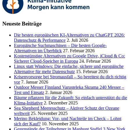
Neueste Beiträge
Die besten europäischen KI-Alternativen zu ChatGPT 2026:
Datenschutz & Performance
2. Juli 2026
Europäische Suchmaschinen – Die besten Google-
Alternativen im Überblick
27. Februar 2026
Kostengünstige Alternativen zu Google Drive, iCloud & Co:
Sicherer Cloud-Speicher in Europa
24. Februar 2026
Linux statt Windows: Die einfache, sichere und europäische
Alternative für mehr Datenschutz
15. Februar 2026
Krisenvorsorge bei Stromausfall – So bereitest du dich richtig
vor
7. Januar 2026
Outdoor Messer Finnland Varusteleka Skrama 240 Messer –
Test und Einsatz
2. Januar 2026
Bäume pflanzen für die Zukunft: So einfach unterstützt du die
Klima-Initiative
2. Dezember 2025
Sea Shepherd Meeresschutz – Aktiver Schutz der Ozeane
weltweit
25. November 2025
Merino Bekleidung: Vor- und Nachteile im Check – Lohnt
sich der Kauf?
10. November 2025
Gegenstände der Teilnehmer in Manhunt Staffel 3 New York